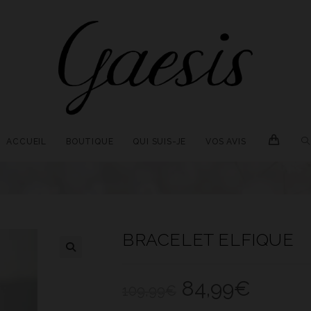
T
ACCUEIL
BOUTIQUE
QUI SUIS-JE
VOS AVIS
W
S
BRACELET ELFIQUE
84,99
€
Le
Le
109,99
€
prix
prix
initial
actuel