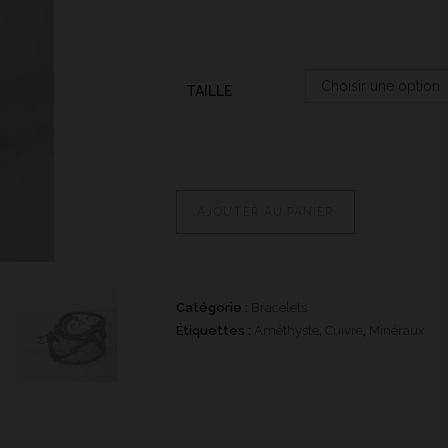
était :
est :
109,99€.
84,99€.
Choisir une option
TAILLE
quantité
AJOUTER AU PANIER
de
Bracelet
Elfique
Catégorie :
Bracelets
Étiquettes :
Améthyste
,
Cuivre
,
Minéraux